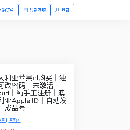
查询订单
联系客服
登录
大利亚苹果id购买｜独
可改密码｜未激活
cloud｜纯手工注册｜澳
利亚Apple ID｜自动发
｜成品号
发货
库存(9)