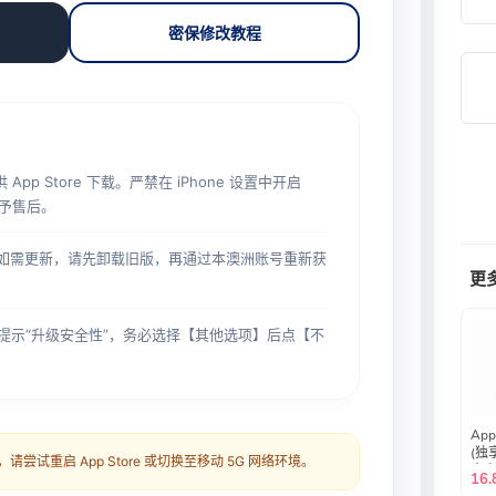
密保修改教程
App Store 下载。严禁在 iPhone 设置中开启
不予售后。
如需更新，请先卸载旧版，再通过本澳洲账号重新获
更
提示“升级安全性”，务必选择【其他选项】后点【不
App
(独
尝试重启 App Store 或切换至移动 5G 网络环境。
官方
16.
手机