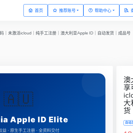
首页
推荐账号
帮助中心
｜未激活icloud｜纯手工注册｜澳大利亚Apple ID｜自动发货｜成品号
澳
享
🇦🇺
i
大
货
ia Apple ID Elite
自动
益 · 原生手工注册 · 全资料交付