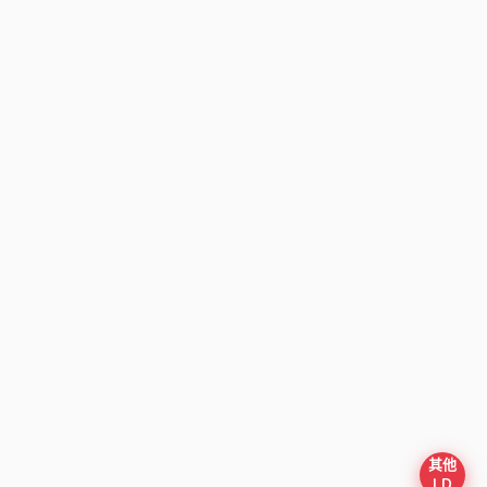
其他
I D