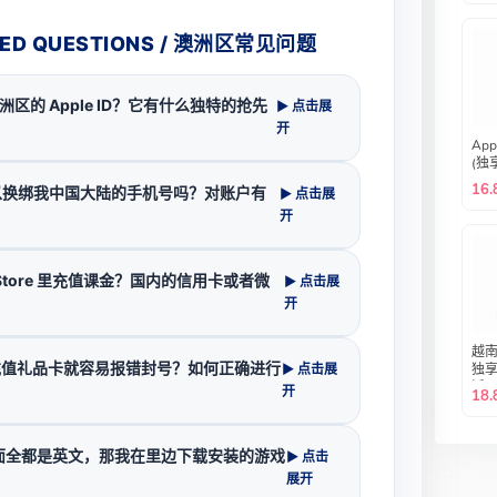
SKED QUESTIONS / 澳洲区常见问题
洲区的 Apple ID？它有什么独特的抢先
▶ 点击展
开
App
(独享
Sto
16.
可以换绑我中国大陆的手机号吗？对账户有
▶ 点击展
绑邮
开
 Store 里充值课金？国内的信用卡或者微
▶ 点击展
开
越南
一充值礼品卡就容易报错封号？如何正确进行
▶ 点击展
独
活i
开
18.
册｜
自
 里的界面全都是英文，那我在里边下载安装的游戏
▶ 点击
展开