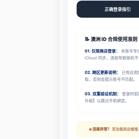
正确登录指引
📝 澳洲 ID 合规使用准则
01. 仅限商店登录：
本账号专供 
iCloud 同步，违规导致锁机
02. 跨区更新说明：
已有应用
取，否则会提示账号不匹配。
03. 双重验证机制：
登录时若
升级】以跳过手机绑定。
🌐
连接异常？
若加载商店缓慢，请