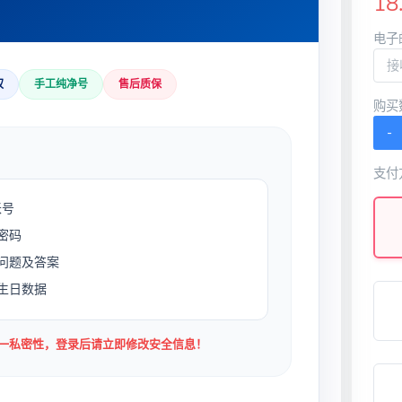
18
电子
权
手工纯净号
售后质保
购买
-
支付
账号
密码
问题及答案
生日数据
唯一私密性，登录后请立即修改安全信息！