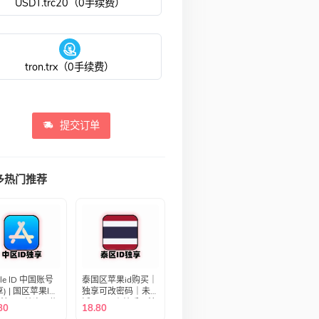
USDT.trc20（0手续费）
tron.trx（0手续费）
提交订单
多热门推荐
le ID 中国账号
泰国区苹果id购买｜
享) | 国区苹果ID
独享可改密码｜未激
注册 | 纯净可绑
活icloud｜纯手工注
80
18.80
 | 即开即用
册｜泰国Apple ID｜